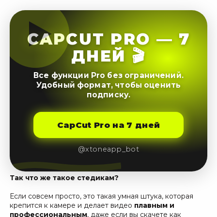
CAPCUT PRO — 7
ДНЕЙ 🎬
Все функции Pro без ограничений.
Удобный формат, чтобы оценить
подписку.
CapCut Pro на 7 дней
@xtoneapp_bot
Так что же такое стедикам?
Если совсем просто, это такая умная штука, которая
крепится к камере и делает видео
плавным и
профессиональным
, даже если вы скачете как