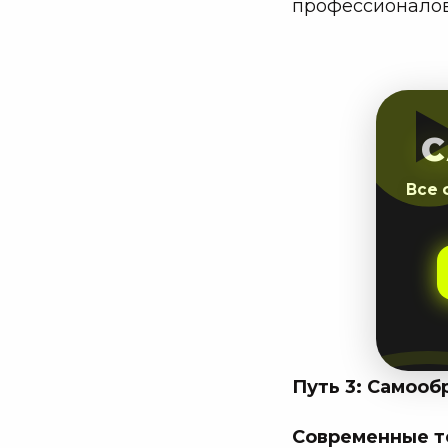
профессионало
C
Все 
Путь 3: Самооб
Современные т