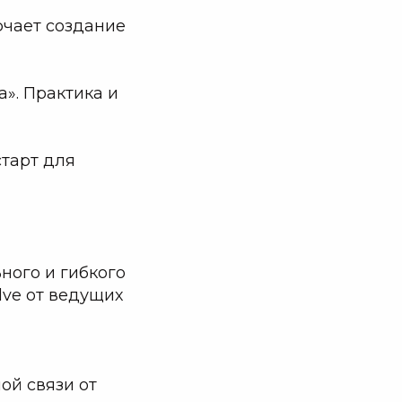
ючает создание
». Практика и
старт для
ного и гибкого
olve от ведущих
ой связи от