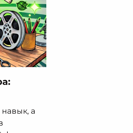
а:
навык, а
в