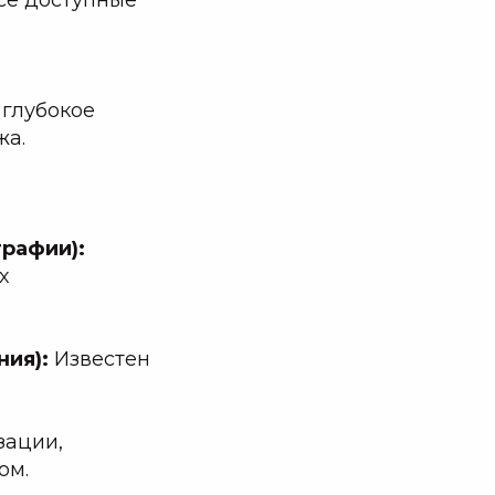
 глубокое
жа.
рафии):
х
ния):
Известен
зации,
ом.