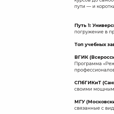
пути — и коротк
Путь 1: Универ
погружение в п
Топ учебных за
ВГИК (Всеросс
Программа «Реж
профессионалов
СПбГИКиТ (Санк
своими мощными
МГУ (Московск
связанные с ви