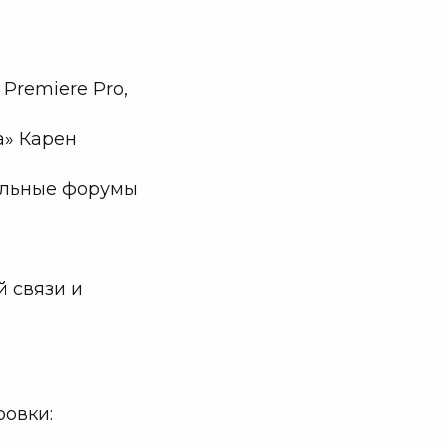
Premiere Pro,
а» Карен
нальные форумы
й связи и
ровки: