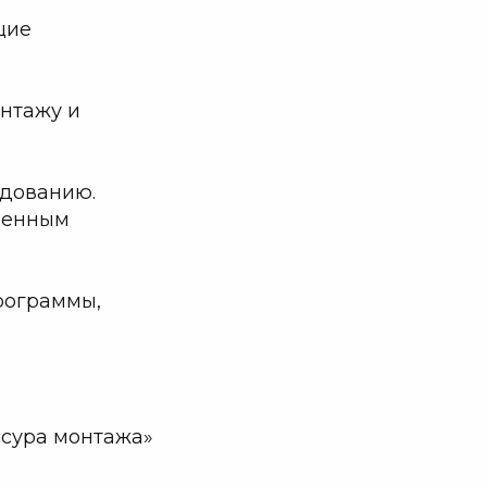
щие
нтажу и
удованию.
еменным
рограммы,
сура монтажа»