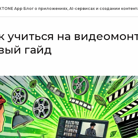
XTONE App Блог о приложениях, AI-сервисах и создании контент
ак учиться на видеомон
вый гайд