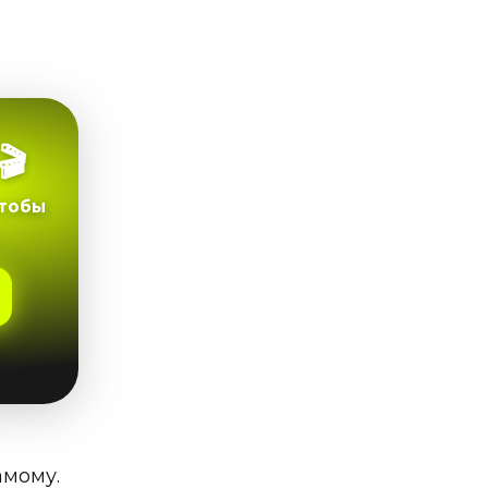
🎬
чтобы
амому.