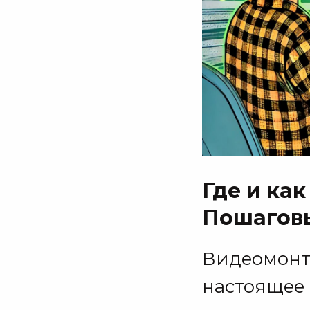
Где и ка
Пошагов
Видеомонта
настоящее 