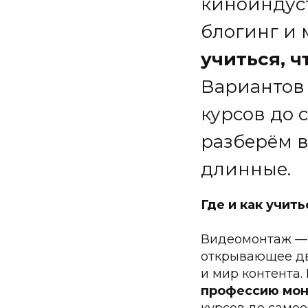
киноиндуст
блогинг и 
учиться, 
Вариантов 
курсов до 
разберём в
длинные.
Где и как учит
Видеомонтаж — э
открывающее дв
и мир контента.
профессию мо
курсов до самоо