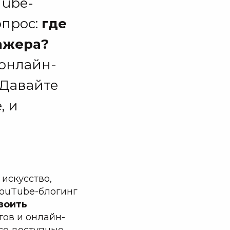
Tube-
опрос:
где
ажера?
 онлайн-
 Давайте
, и
искусство,
YouTube-блогинг
воить
тов и онлайн-
се доступные