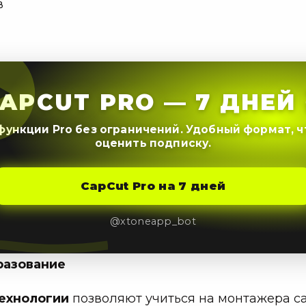
в
APCUT PRO — 7 ДНЕЙ 
функции Pro без ограничений. Удобный формат, 
оценить подписку.
CapCut Pro на 7 дней
@xtoneapp_bot
разование
ехнологии
позволяют учиться на монтажера с