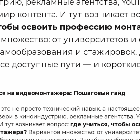
рию, рекламные агентства, You
мир контента. И тут возникает в
чтобы освоить профессию монт
множество: от университетов и
самообразования и стажировок.
се доступные пути — и короткие
ься на видеомонтажера: Пошаговый гайд
то не просто технический навык, а настоящее 
ери в киноиндустрию, рекламные агентства, 
 И тут возникает вопрос:
где учиться, чтобы ос
нтажера?
Вариантов множество: от университе
бразования и стажировок. Давайте разберём в