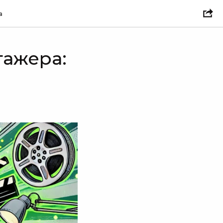
а
тажера: